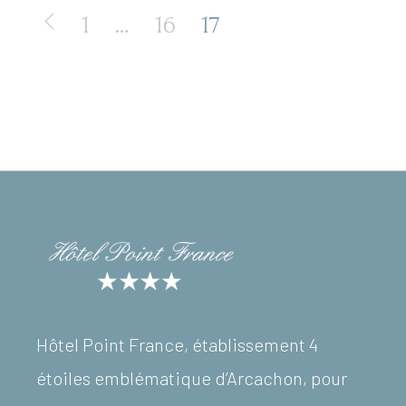
PAGINATION
1
…
16
17
DES
PUBLICATIONS
Hôtel Point France, établissement 4
étoiles emblématique d’Arcachon, pour