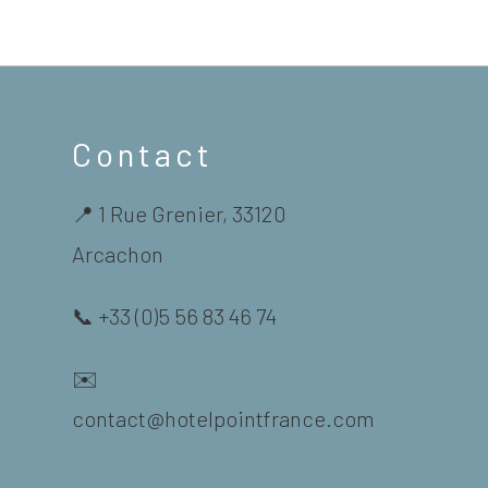
Contact
📍 1 Rue Grenier, 33120
Arcachon
📞 +33 (0)5 56 83 46 74
✉️
contact@hotelpointfrance.com