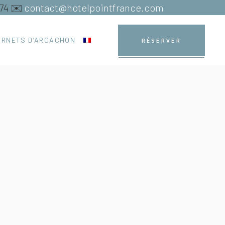
 74 ✉️
contact@hotelpointfrance.com
ARNETS D’ARCACHON
RÉSERVER