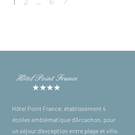
PAGINATION
1
2
…
6
DES
PUBLICATIONS
Hôtel Point France, établissement 4
étoiles emblématique d’Arcachon, pour
un séjour d’exception entre plage et ville,