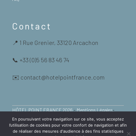
Contact
📍 1 Rue Grenier, 33120 Arcachon
📞 +33 (0)5 56 83 46 74
✉️ contact@hotelpointfrance.com
-
-
HÔTEL POINT FRANCE 2026
Mentions Légales
-
-
-
Politique de Confidentialité
Plan de Site
Presse
En poursuivant votre navigation sur ce site, vous acceptez
l’utilisation de cookies pour votre confort de navigation et afin
Designed by NYX PARTNERS
de réaliser des mesures d'audience à des fins statistiques