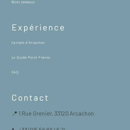
Bons cadeaux
Expérience
Carnets d’Arcachon
Le Guide Point France
FAQ
Contact
📍 1 Rue Grenier, 33120 Arcachon
📞 +33 (0)5 56 83 46 74