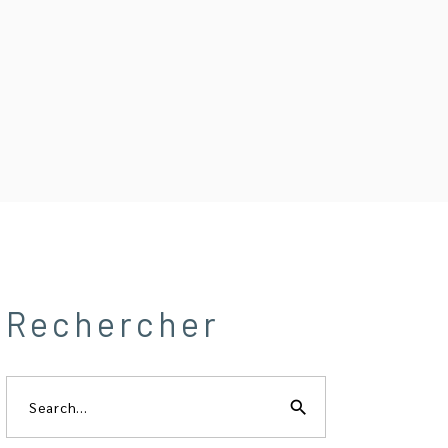
Rechercher
Search
for:
search