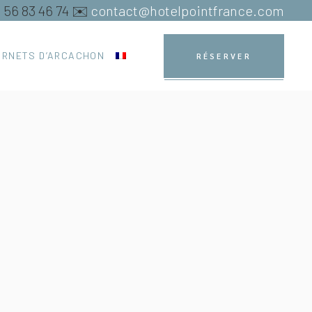
5 56 83 46 74 ✉️
contact@hotelpointfrance.com
ARNETS D’ARCACHON
RÉSERVER