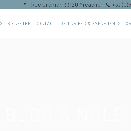
📍 1 Rue Grenier, 33120 Arcachon 📞 +33 (0)
ES
BIEN-ETRE
CONTACT
SEMINAIRES & ÉVÉNEMENTS
C
BLOG SINGLE