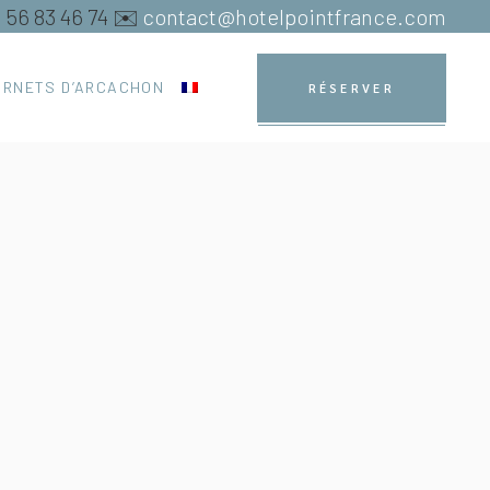
5 56 83 46 74 ✉️
contact@hotelpointfrance.com
ARNETS D’ARCACHON
RÉSERVER