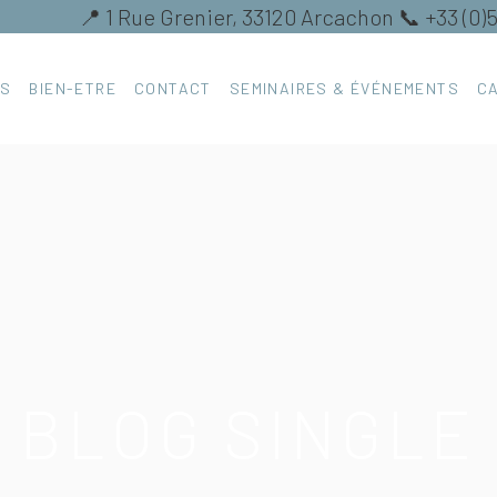
📍 1 Rue Grenier, 33120 Arcachon 📞 +33 (0)
ES
BIEN-ETRE
CONTACT
SEMINAIRES & ÉVÉNEMENTS
C
BLOG SINGLE