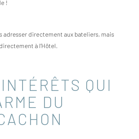
de !
s adresser directement aux bateliers, mais
irectement à l’Hôtel.
’INTÉRÊTS QUI
ARME DU
RCACHON