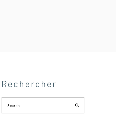
Rechercher
Search
for:
search