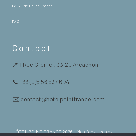
Le Guide Point France
FAQ
Contact
📍 1 Rue Grenier, 33120 Arcachon
📞 +33 (0)5 56 83 46 74
✉️ contact@hotelpointfrance.com
-
-
HÔTEL POINT FRANCE 2026
Mentions Légales